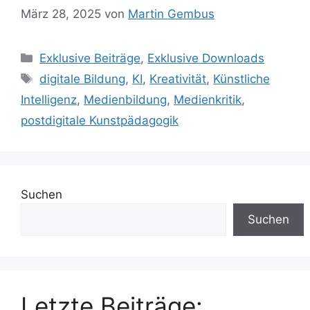
März 28, 2025
von
Martin Gembus
Kategorien
Exklusive Beiträge
,
Exklusive Downloads
Schlagwörter
digitale Bildung
,
KI
,
Kreativität
,
Künstliche
Intelligenz
,
Medienbildung
,
Medienkritik
,
postdigitale Kunstpädagogik
Suchen
Suchen
Letzte Beiträge: